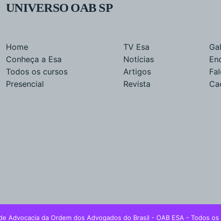
UNIVERSO OAB SP
Home
TV Esa
Gal
Conheça a Esa
Notícias
En
Todos os cursos
Artigos
Fa
Presencial
Revista
Ca
de Advocacia da Ordem dos Advogados do Brasil - OAB ESA - Todos os 