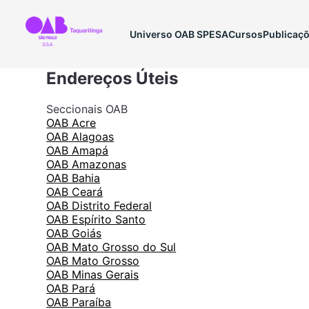
Universo OAB SP
ESA
Cursos
Publicaç
Endereços Úteis
Seccionais OAB
OAB Acre
OAB Alagoas
OAB Amapá
OAB Amazonas
OAB Bahia
OAB Ceará
OAB Distrito Federal
OAB Espírito Santo
OAB Goiás
OAB Mato Grosso do Sul
OAB Mato Grosso
OAB Minas Gerais
OAB Pará
OAB Paraíba