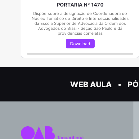
PORTARIA Nº 1470
Dispõe sobre a designação de Coordenadora do
Núcleo Temático de Direito e Interseccionalidades
da Escola Superior de Advocacia da Ordem dos
Advogados do Brasil- Seção São Paulo e dá
providências correlatas
Download
WEB AULA
PÓ