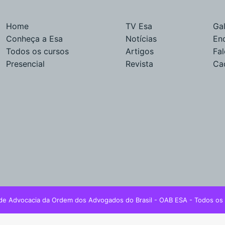
Home
TV Esa
Gal
Conheça a Esa
Notícias
En
Todos os cursos
Artigos
Fa
Presencial
Revista
Ca
de Advocacia da Ordem dos Advogados do Brasil - OAB ESA - Todos os 